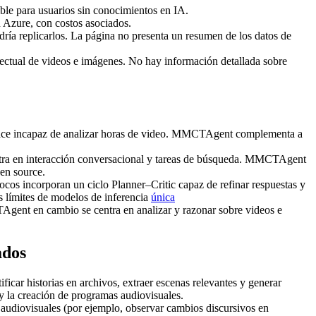
ible para usuarios sin conocimientos en IA.
n Azure, con costos asociados.
ría replicarlos. La página no presenta un resumen de los datos de
electual de videos e imágenes. No hay información detallada sobre
 hace incapaz de analizar horas de video. MMCTAgent complementa a
entra en interacción conversacional y tareas de búsqueda. MMCTAgent
pen source.
cos incorporan un ciclo Planner–Critic capaz de refinar respuestas y
 límites de modelos de inferencia
única
Agent en cambio se centra en analizar y razonar sobre videos e
ados
car historias en archivos, extraer escenas relevantes y generar
 y la creación de programas audiovisuales.
s audiovisuales (por ejemplo, observar cambios discursivos en