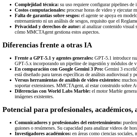
Complejidad técnica:
su uso requiere configurar pipelines de 
Costos computacionales:
procesar horas de video y ejecutar m
Falta de garantías sobre sesgos:
el agente se apoya en modelos
entrenamiento ni un análisis de sesgos, requisito que el Regla
Privacidad y derechos de autor:
al analizar contenido visual 
cómo MMCTAgent gestiona estos aspectos.
Diferencias frente a otras IA
Frente a GPT‑5.1 y agentes generales:
GPT‑5.1 introduce raz
GPT‑5.x incorporando un pipeline de ingestión y módulos de v
En comparación con Google Gemini 3 Pro:
Gemini 3 excelió
está diseñado para tareas específicas de análisis audiovisual y
Versus herramientas de análisis de video existentes:
muchos p
soportar extensiones. MMCTAgent, al estar construido sobre Au
Diferencias con World Labs Marble:
el motor Marble genera 
imágenes existentes.
Potencial para profesionales, académicos, 
Comunicadores y profesionales del entretenimiento:
pueden 
guiones o resúmenes. Su capacidad para analizar videos de horas
Investigadores académicos:
en áreas como ciencias sociales, m