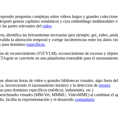
esponder preguntas complejas sobre vídeos largos y grandes colecciones 
e; después genera capítulos semánticos y crea embeddings multimodales v
 las partes relevantes del
video
a, identifica las herramientas necesarias (por ejemplo, get
_
video
_
analy
valida la alineación temporal y corrige incoherencias entre los datos vi
as para dominios
específicos
.
entas de reconocimiento (ViT/VLM), reconocimiento de escenas y objeto
ent se convierte en una plataforma extensible para el razonamiento 
ue abarcan horas de video o grandes bibliotecas visuales, algo fuera 
tica, favoreciendo el razonamiento iterativo y la detección de
errores
.
 para dominios específicos (médicos, industriales, etc.)
en benchmarks visuales (MM‑Vet, MMMU, VideoMME) al combinar el a
 facilita la experimentación y el desarrollo
comunitario