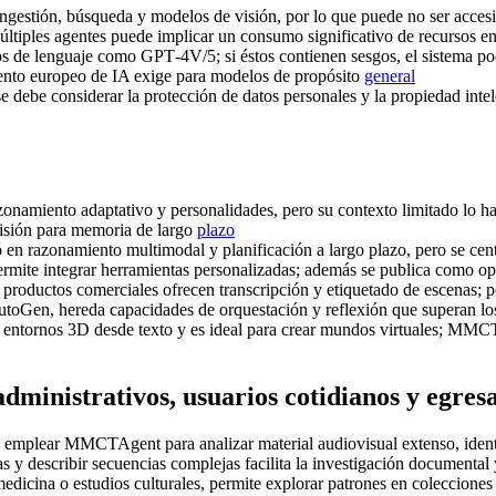
ingestión, búsqueda y modelos de visión, por lo que puede no ser acces
últiples agentes puede implicar un consumo significativo de recursos e
 de lenguaje como GPT‑4V/5; si éstos contienen sesgos, el sistema pod
mento europeo de IA exige para modelos de propósito
general
se debe considerar la protección de datos personales y la propiedad int
onamiento adaptativo y personalidades, pero su contexto limitado lo
isión para memoria de largo
plazo
 en razonamiento multimodal y planificación a largo plazo, pero se c
 permite integrar herramientas personalizadas; además se publica como o
roductos comerciales ofrecen transcripción y etiquetado de escenas; po
toGen, hereda capacidades de orquestación y reflexión que superan los
entornos 3D desde texto y es ideal para crear mundos virtuales; MMCT
administrativos, usuarios cotidianos y egres
emplear MMCTAgent para analizar material audiovisual extenso, identifi
 y describir secuencias complejas facilita la investigación documental
edicina o estudios culturales, permite explorar patrones en coleccione