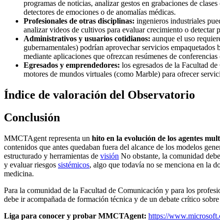
programas de noticias, analizar gestos en grabaciones de clases 
detectores de emociones o de anomalías médicas.
Profesionales de otras disciplinas:
ingenieros industriales pue
analizar videos de cultivos para evaluar crecimiento o detecta
Administrativos y usuarios cotidianos:
aunque el uso requiere
gubernamentales) podrían aprovechar servicios empaquetados ba
mediante aplicaciones que ofrezcan resúmenes de conferencias o
Egresados y emprendedores:
los egresados de la Facultad d
motores de mundos virtuales (como Marble) para ofrecer servici
Índice de valoración del Observatorio
Conclusión
MMCTAgent representa un
hito en la evolución de los agentes mul
contenidos que antes quedaban fuera del alcance de los modelos gene
estructurado y herramientas de
visión
No obstante, la comunidad debe
y evaluar riesgos
sistémicos
, algo que todavía no se menciona en la 
medicina.
Para la comunidad de la Facultad de Comunicación y para los profesi
debe ir acompañada de formación técnica y de un debate crítico sobre l
Liga para conocer y probar MMCTAgent:
https://www.microsoft.