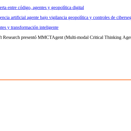
ta entre código, agentes y geopolítica digital
ia artificial agente bajo vigilancia geopolítica y controles de ciberse
es y transformación inteligente
t Research presentó MMCTAgent (Multi‑modal Critical Thinking Agent), 