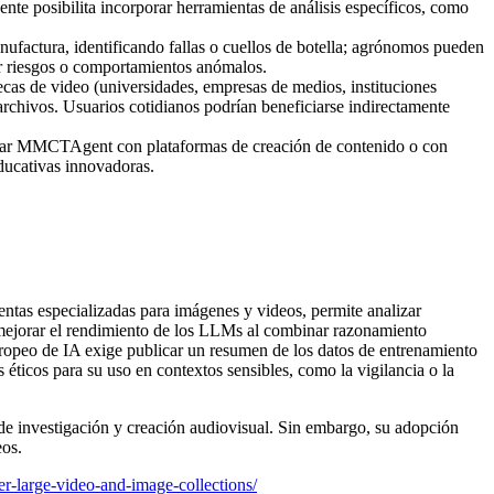
ente posibilita incorporar herramientas de análisis específicos, como
nufactura, identificando fallas o cuellos de botella; agrónomos pueden
ar riesgos o comportamientos anómalos.
cas de video (universidades, empresas de medios, instituciones
chivos. Usuarios cotidianos podrían beneficiarse indirectamente
inar MMCTAgent con plataformas de creación de contenido o con
ducativas innovadoras.
ientas especializadas para imágenes y videos, permite analizar
 mejorar el rendimiento de los LLMs al combinar razonamiento
ropeo de IA exige publicar un resumen de los datos de entrenamiento
icos para su uso en contextos sensibles, como la vigilancia o la
e investigación y creación audiovisual. Sin embargo, su adopción
eos.
r-large-video-and-image-collections/