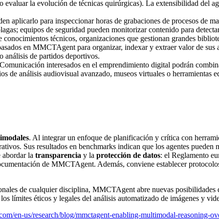
o evaluar la evolución de técnicas quirúrgicas). La extensibilidad del ag
den aplicarlo para inspeccionar horas de grabaciones de procesos de ma
r plagas; equipos de seguridad pueden monitorizar contenido para detect
 conocimientos técnicos, organizaciones que gestionan grandes bibliote
sados en MMCTAgent para organizar, indexar y extraer valor de sus ar
 análisis de partidos deportivos.
e Comunicación interesados en el emprendimiento digital podrán comb
os de análisis audiovisual avanzado, museos virtuales o herramientas e
timodales
. Al integrar un enfoque de planificación y crítica con herram
rativos. Sus resultados en benchmarks indican que los agentes pueden
 abordar la
transparencia
y la
protección de datos
: el Reglamento eu
documentación de MMCTAgent. Además, conviene establecer protocolos ét
onales de cualquier disciplina, MMCTAgent abre nuevas posibilidades d
os límites éticos y legales del análisis automatizado de imágenes y vid
com/en-us/research/blog/mmctagent-enabling-multimodal-reasoning-ove