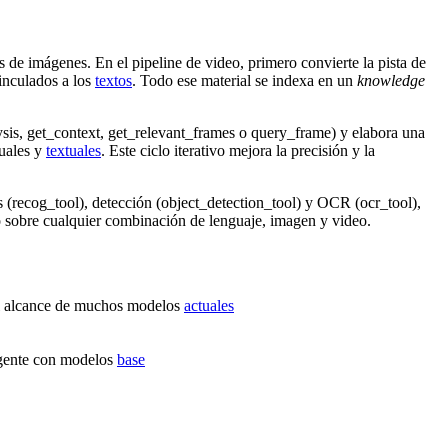
de imágenes. En el pipeline de video, primero convierte la pista de
inculados a los
textos
. Todo ese material se indexa en un
knowledge
sis, get
_
context, get
_
relevant
_
frames o query
_
frame) y elabora una
suales y
textuales
. Este ciclo iterativo mejora la precisión y la
s (recog
_
tool), detección (object
_
detection
_
tool) y OCR (ocr
_
tool),
sobre cualquier combinación de lenguaje, imagen y video.
del alcance de muchos modelos
actuales
gente con modelos
base