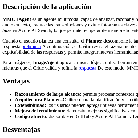
Descripción de la aplicación
MMCTAgent
es un agente multimodal capaz de analizar, razonar y r
audio en texto, traduce las transcripciones y extrae fotogramas clav
base
en Azure AI Search, lo que permite recuperar de manera eficiente
Cuando el usuario plantea una consulta, el
Planner
descompone la tare
respuesta
preliminar
A continuación, el
Critic
revisa el razonamiento, 
explicabilidad de las respuestas y permite integrar nuevas herramient
Para imágenes,
ImageAgent
aplica la misma lógica: utiliza herrami
mientras que el Critic valida y refina la
respuesta
De este modo, MMCTAg
Ventajas
Razonamiento de largo alcance:
permite procesar contextos q
Arquitectura Planner–Critic:
separa la planificación y la crí
Extensibilidad:
los usuarios pueden agregar nuevas herramientas
Mejora del rendimiento:
demuestra mejoras significativas 
Código abierto:
disponible en GitHub y Azure AI Foundry Labs,
Desventajas