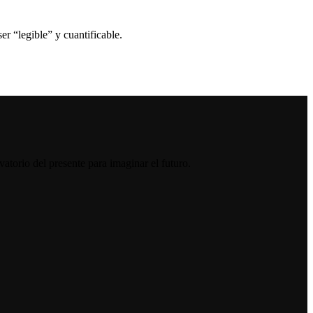
r “legible” y cuantificable.
atorio del presente para imaginar el futuro.