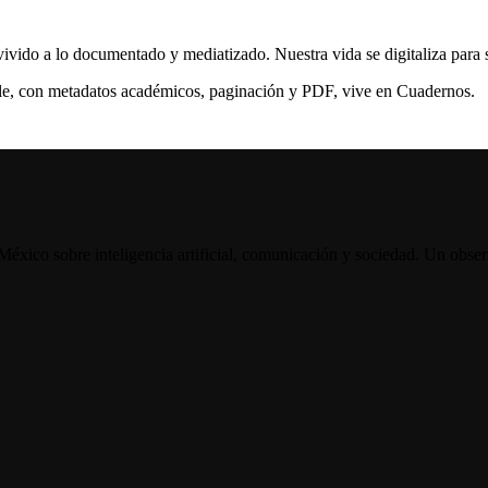
ivido a lo documentado y mediatizado. Nuestra vida se digitaliza para se
able, con metadatos académicos, paginación y PDF, vive en Cuadernos.
éxico sobre inteligencia artificial, comunicación y sociedad. Un observ