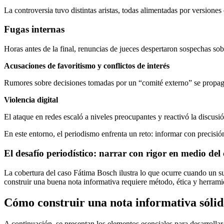
La controversia tuvo distintas aristas, todas alimentadas por versiones
Fugas internas
Horas antes de la final, renuncias de jueces despertaron sospechas sob
Acusaciones de favoritismo y conflictos de interés
Rumores sobre decisiones tomadas por un “comité externo” se propag
Violencia digital
El ataque en redes escaló a niveles preocupantes y reactivó la discusió
En este entorno, el periodismo enfrenta un reto: informar con precisión 
El desafío periodístico: narrar con rigor en medio del
La cobertura del caso Fátima Bosch ilustra lo que ocurre cuando un su
construir una buena nota informativa requiere método, ética y herra
Cómo construir una nota informativa sólida
A continuación, se presentan los elementos esenciales para desarrollar