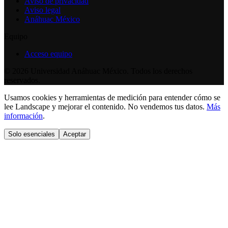
Aviso de privacidad
Aviso legal
Anáhuac México
Equipo
Acceso equipo
©
2026
Universidad Anáhuac México. Todos los derechos
reservados.
Usamos cookies y herramientas de medición para entender cómo se
lee Landscape y mejorar el contenido. No vendemos tus datos.
Más
información
.
Solo esenciales
Aceptar