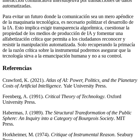
interacción comunicativa intersubjetiva por transacciones de datos
automatizadas.
Para evitar un futuro donde la comunicación sea un mero apéndice
de la maquinaria tecnológica, es necesario politizar el desarrollo de
la IA. Esto implica exigir transparencia algorítmica, cuestionar la
propiedad de los medios de producción de IA y fomentar una
alfabetización crítica que permita a los ciudadanos reconocer y
resistir la manipulación automatizada. Solo recuperando la primacía
de la razón crítica sobre la instrumental podremos asegurar que la
tecnología sirva a la emancipación humana y no a su control.
Referencias
Crawford, K. (2021).
Atlas of AI: Power, Politics, and the Planetary
Costs of Artificial Intelligence.
Yale University Press.
Feenberg, A. (1991).
Critical Theory of Technology
. Oxford
University Press.
Habermas, J. (1989).
The Structural Transformation of the Public
Sphere: An Inquiry into a Category of Bourgeois Society
. MIT
Press.
Horkheimer, M. (1974).
Critique of Instrumental Reason
. Seabury