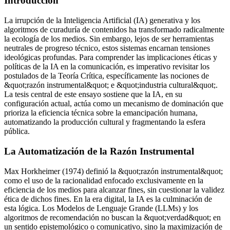
Introducción
La irrupción de la Inteligencia Artificial (IA) generativa y los
algoritmos de curaduría de contenidos ha transformado radicalmente
la ecología de los medios. Sin embargo, lejos de ser herramientas
neutrales de progreso técnico, estos sistemas encarnan tensiones
ideológicas profundas. Para comprender las implicaciones éticas y
políticas de la IA en la comunicación, es imperativo revisitar los
postulados de la Teoría Crítica, específicamente las nociones de
&quot;razón instrumental&quot; e &quot;industria cultural&quot;.
La tesis central de este ensayo sostiene que la IA, en su
configuración actual, actúa como un mecanismo de dominación que
prioriza la eficiencia técnica sobre la emancipación humana,
automatizando la producción cultural y fragmentando la esfera
pública.
La Automatización de la Razón Instrumental
Max Horkheimer (1974) definió la &quot;razón instrumental&quot;
como el uso de la racionalidad enfocado exclusivamente en la
eficiencia de los medios para alcanzar fines, sin cuestionar la validez
ética de dichos fines. En la era digital, la IA es la culminación de
esta lógica. Los Modelos de Lenguaje Grande (LLMs) y los
algoritmos de recomendación no buscan la &quot;verdad&quot; en
un sentido epistemológico o comunicativo, sino la maximización de