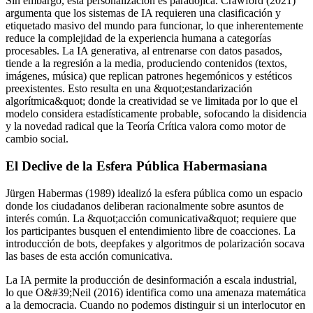
Sin embargo, esta personalización es paradójica. Crawford (2021)
argumenta que los sistemas de IA requieren una clasificación y
etiquetado masivo del mundo para funcionar, lo que inherentemente
reduce la complejidad de la experiencia humana a categorías
procesables. La IA generativa, al entrenarse con datos pasados,
tiende a la regresión a la media, produciendo contenidos (textos,
imágenes, música) que replican patrones hegemónicos y estéticos
preexistentes. Esto resulta en una &quot;estandarización
algorítmica&quot; donde la creatividad se ve limitada por lo que el
modelo considera estadísticamente probable, sofocando la disidencia
y la novedad radical que la Teoría Crítica valora como motor de
cambio social.
El Declive de la Esfera Pública Habermasiana
Jürgen Habermas (1989) idealizó la esfera pública como un espacio
donde los ciudadanos deliberan racionalmente sobre asuntos de
interés común. La &quot;acción comunicativa&quot; requiere que
los participantes busquen el entendimiento libre de coacciones. La
introducción de bots, deepfakes y algoritmos de polarización socava
las bases de esta acción comunicativa.
La IA permite la producción de desinformación a escala industrial,
lo que O&#39;Neil (2016) identifica como una amenaza matemática
a la democracia. Cuando no podemos distinguir si un interlocutor en