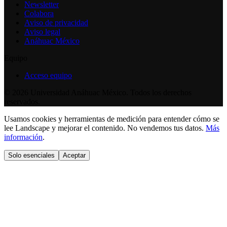
Newsletter
Colabora
Aviso de privacidad
Aviso legal
Anáhuac México
Equipo
Acceso equipo
©
2026
Universidad Anáhuac México. Todos los derechos
reservados.
Usamos cookies y herramientas de medición para entender cómo se
lee Landscape y mejorar el contenido. No vendemos tus datos.
Más
información
.
Solo esenciales
Aceptar