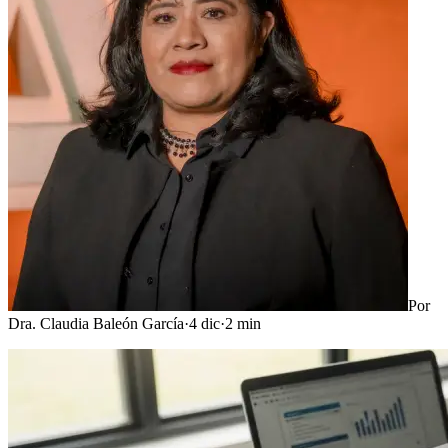
Por
Dra. Claudia Baleón García
·
4 dic
·
2
min