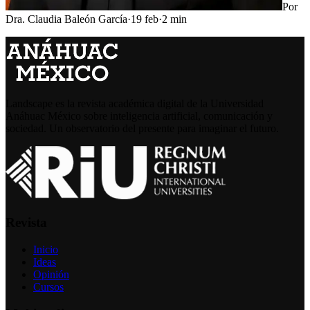
Por
Dra. Claudia Baleón García
·
19 feb
·
2
min
Landscape es la revista académica digital de la Universidad
Anáhuac México sobre inteligencia artificial, comunicación y
sociedad. Un observatorio del presente para imaginar el futuro.
Revista
Inicio
Ideas
Opinión
Cursos