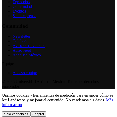
Egresados
Comunidad
Eventos
Sala de prensa
Comunidad
Newsletter
Colabora
Aviso de privacidad
Aviso legal
Anáhuac México
Equipo
Acceso equipo
©
2026
Universidad Anáhuac México. Todos los derechos
reservados.
Usamos cookies y herramientas de medición para entender cómo se
lee Landscape y mejorar el contenido. No vendemos tus datos.
Más
información
.
Solo esenciales
Aceptar