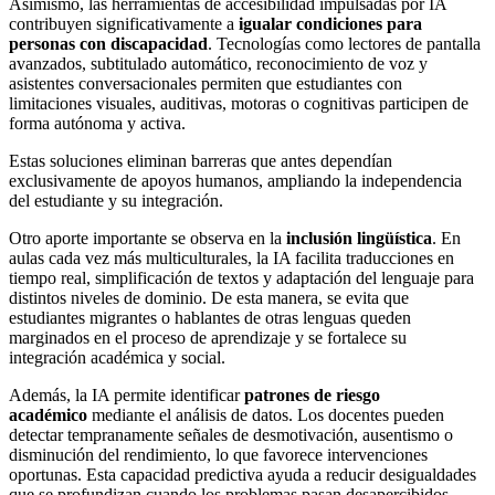
Asimismo, las herramientas de accesibilidad impulsadas por IA
contribuyen significativamente a
igualar condiciones para
personas con discapacidad
. Tecnologías como lectores de pantalla
avanzados, subtitulado automático, reconocimiento de voz y
asistentes conversacionales permiten que estudiantes con
limitaciones visuales, auditivas, motoras o cognitivas participen de
forma autónoma y activa.
Estas soluciones eliminan barreras que antes dependían
exclusivamente de apoyos humanos, ampliando la independencia
del estudiante y su integración.
Otro aporte importante se observa en la
inclusión lingüística
. En
aulas cada vez más multiculturales, la IA facilita traducciones en
tiempo real, simplificación de textos y adaptación del lenguaje para
distintos niveles de dominio. De esta manera, se evita que
estudiantes migrantes o hablantes de otras lenguas queden
marginados en el proceso de aprendizaje y se fortalece su
integración académica y social.
Además, la IA permite identificar
patrones de riesgo
académico
mediante el análisis de datos. Los docentes pueden
detectar tempranamente señales de desmotivación, ausentismo o
disminución del rendimiento, lo que favorece intervenciones
oportunas. Esta capacidad predictiva ayuda a reducir desigualdades
que se profundizan cuando los problemas pasan desapercibidos