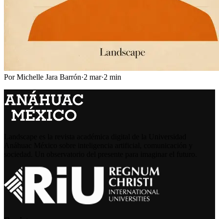
Por
Michelle Jara Barrón
·
2 mar
·
2
min
Landscape es la revista académica digital de la Universidad
Anáhuac México sobre inteligencia artificial, comunicación y
sociedad. Un observatorio del presente para imaginar el futuro.