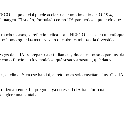
 UNESCO, su potencial puede acelerar el cumplimiento del ODS 4,
n el margen. El sueño, formulado como “IA para todos”, pretende que
, en muchos casos, la reflexión ética. La UNESCO insiste en un enfoque
ue no homologue las mentes, sino que abra caminos a la diversidad
sgos de la IA, y preparar a estudiantes y docentes no sólo para usarla,
r cómo funcionan los modelos, qué sesgos arrastran, qué datos
, el clima. Y en ese hábitat, el reto no es sólo enseñar a “usar” la IA,
e quien aprende. La pregunta ya no es si la IA transformará la
 sugiere una pantalla.