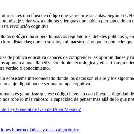
ato futurista: es una línea de código que ya recorre las aulas. Según la
el aprendizaje y dar voz a culturas y lenguas que habían permanecido e
 esta revolución cognitiva.
rrollo tecnológico ha superado marcos regulatorios, debates políticos y
cierre distancias; que no sustituya al maestro, sino que lo potencie; q
les de política educativa capaces de comprender las oportunidades y rie
tos apuntan a una alfabetización doble: tecnológica y ética. Comprende
era verdad o conocimiento.
un ecosistema interconectado donde los datos son el aire y los algoritmos
 un atajo digital puede ser una trampa cognitiva.
 humana es garantizar que ese código lleve, en cada línea, la dignidad d
 nos robe lo más valioso: la capacidad de pensar más allá de lo que nos
iva de Ley General de Uso de IA en México?
ciones hipermediáticas y deseo algorítmico