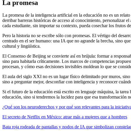
La promesa
La promesa de la inteligencia artificial en la educación no es un rel
derribar barreras históricas de acceso al conocimiento, personalizar 
cada estudiante, sin importar su contexto, pueda cosechar los frutos de
Pero la historia no se escribe sólo con promesas. El vértigo del desa
centrado en el ser humano: una IA que no agrande la brecha, sino que 
cultural y lingüística.
El Consenso de Beijing se convierte así en brújula: formar a responsab
sino para habitarla críticamente. Los marcos de competencias propues
procesan, y cómo esas decisiones invisibles moldean lo que se consid
El aula del siglo XXI no es un lugar físico delimitado por muros, sino 
sino a preguntar mejor, desconfiar con inteligencia y reconocer cuándo
Si el futuro de la educación está escrito en lenguaje máquina, la tarea
educación, sino si tendremos la lucidez para que esa transformación no
¿Qué son los neuroderechos y por qué son relevantes para la iniciat
El secreto de Netflix en México: atrae más a mujeres que a hombres
Bata roja rodeada de pantallas y nodos de IA que simbolizan constela