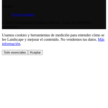
Equipo
Acceso equipo
©
2026
Universidad Anáhuac México. Todos los derechos
reservados.
Usamos cookies y herramientas de medición para entender cómo se
lee Landscape y mejorar el contenido. No vendemos tus datos.
Más
información
.
Solo esenciales
Aceptar