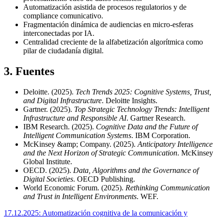
Automatización asistida de procesos regulatorios y de
compliance comunicativo.
Fragmentación dinámica de audiencias en micro‑esferas
interconectadas por IA.
Centralidad creciente de la alfabetización algorítmica como
pilar de ciudadanía digital.
3
.
Fuentes
Deloitte. (2025).
Tech Trends 2025: Cognitive Systems, Trust,
and Digital Infrastructure
. Deloitte Insights.
Gartner. (2025).
Top Strategic Technology Trends: Intelligent
Infrastructure and Responsible AI
. Gartner Research.
IBM Research. (2025).
Cognitive Data and the Future of
Intelligent Communication Systems
. IBM Corporation.
McKinsey &amp; Company. (2025).
Anticipatory Intelligence
and the Next Horizon of Strategic Communication
. McKinsey
Global Institute.
OECD. (2025).
Data, Algorithms and the Governance of
Digital Societies
. OECD Publishing.
World Economic Forum. (2025).
Rethinking Communication
and Trust in Intelligent Environments
. WEF.
17.12.2025: Automatización cognitiva de la comunicación y