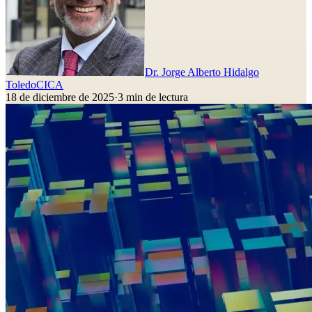
Dr. Jorge Alberto Hidalgo
Toledo
CICA
18 de diciembre de 2025
·
3
min de lectura