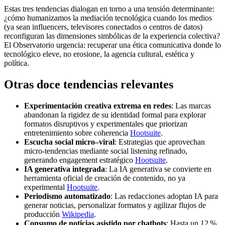
Estas tres tendencias dialogan en torno a una tensión determinante:
¿cómo humanizamos la mediación tecnológica cuando los medios
(ya sean influencers, televisores conectados o centros de datos)
reconfiguran las dimensiones simbólicas de la experiencia colectiva?
El Observatorio urgencia: recuperar una ética comunicativa donde lo
tecnológico eleve, no erosione, la agencia cultural, estética y
política.
Otras doce tendencias relevantes
Experimentación creativa extrema en redes
: Las marcas
abandonan la rigidez de su identidad formal para explorar
formatos disruptivos y experimentales que priorizan
entretenimiento sobre coherencia
Hootsuite
.
Escucha social micro–viral
: Estrategias que aprovechan
micro‑tendencias mediante social listening refinado,
generando engagement estratégico
Hootsuite
.
IA generativa integrada
: La IA generativa se convierte en
herramienta oficial de creación de contenido, no ya
experimental
Hootsuite
.
Periodismo automatizado
: Las redacciones adoptan IA para
generar noticias, personalizar formatos y agilizar flujos de
producción
Wikipedia
.
Consumo de noticias asistido por chatbots
: Hasta un 12 %