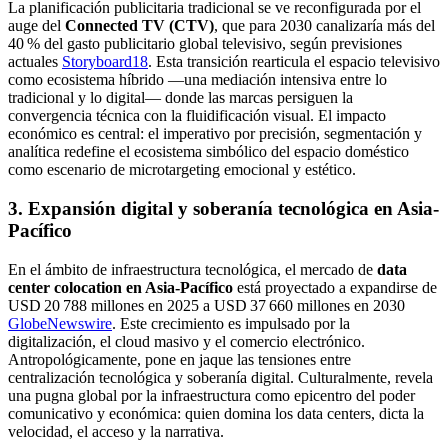
La planificación publicitaria tradicional se ve reconfigurada por el
auge del
Connected TV (CTV)
, que para 2030 canalizaría más del
40 % del gasto publicitario global televisivo, según previsiones
actuales
Storyboard18
. Esta transición rearticula el espacio televisivo
como ecosistema híbrido —una mediación intensiva entre lo
tradicional y lo digital— donde las marcas persiguen la
convergencia técnica con la fluidificación visual. El impacto
económico es central: el imperativo por precisión, segmentación y
analítica redefine el ecosistema simbólico del espacio doméstico
como escenario de microtargeting emocional y estético.
3
.
Expansión digital y soberanía tecnológica en Asia-
Pacífico
En el ámbito de infraestructura tecnológica, el mercado de
data
center colocation en Asia‑Pacífico
está proyectado a expandirse de
USD 20 788 millones en 2025 a USD 37 660 millones en 2030
GlobeNewswire
. Este crecimiento es impulsado por la
digitalización, el cloud masivo y el comercio electrónico.
Antropológicamente, pone en jaque las tensiones entre
centralización tecnológica y soberanía digital. Culturalmente, revela
una pugna global por la infraestructura como epicentro del poder
comunicativo y económica: quien domina los data centers, dicta la
velocidad, el acceso y la narrativa.