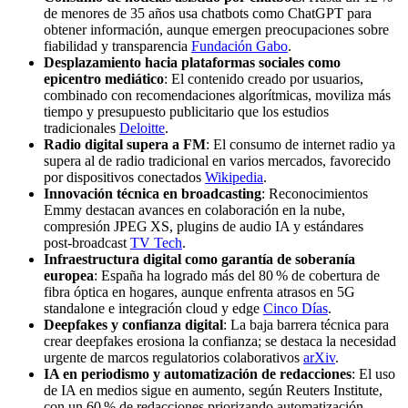
de menores de 35 años usa chatbots como ChatGPT para
obtener información, aunque emergen preocupaciones sobre
fiabilidad y transparencia
Fundación Gabo
.
Desplazamiento hacia plataformas sociales como
epicentro mediático
: El contenido creado por usuarios,
combinado con recomendaciones algorítmicas, moviliza más
tiempo y presupuesto publicitario que los estudios
tradicionales
Deloitte
.
Radio digital supera a FM
: El consumo de internet radio ya
supera al de radio tradicional en varios mercados, favorecido
por dispositivos conectados
Wikipedia
.
Innovación técnica en broadcasting
: Reconocimientos
Emmy destacan avances en colaboración en la nube,
compresión JPEG XS, plugins de audio IA y estándares
post‑broadcast
TV Tech
.
Infraestructura digital como garantía de soberanía
europea
: España ha logrado más del 80 % de cobertura de
fibra óptica en hogares, aunque enfrenta atrasos en 5G
standalone e integración cloud y edge
Cinco Días
.
Deepfakes y confianza digital
: La baja barrera técnica para
crear deepfakes erosiona la confianza; se destaca la necesidad
urgente de marcos regulatorios colaborativos
arXiv
.
IA en periodismo y automatización de redacciones
: El uso
de IA en medios sigue en aumento, según Reuters Institute,
con un 60 % de redacciones priorizando automatización