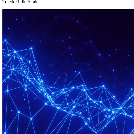
Toledo
·
1 dic
·
5
min