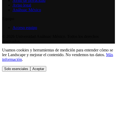
Aviso de privacidad
Aviso legal
Anáhuac México
Equipo
Acceso equipo
©
2026
Universidad Anáhuac México. Todos los derechos
reservados.
Usamos cookies y herramientas de medición para entender cómo se
lee Landscape y mejorar el contenido. No vendemos tus datos.
Más
información
.
Solo esenciales
Aceptar