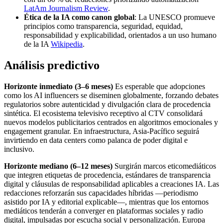
LatAm Journalism Review
.
Ética de la IA como canon global
: La UNESCO promueve
principios como transparencia, seguridad, equidad,
responsabilidad y explicabilidad, orientados a un uso humano
de la IA
Wikipedia
.
Análisis predictivo
Horizonte inmediato (3–6 meses)
Es esperable que adopciones
como los AI influencers se diseminen globalmente, forzando debates
regulatorios sobre autenticidad y divulgación clara de procedencia
sintética. El ecosistema televisivo receptivo al CTV consolidará
nuevos modelos publicitarios centrados en algoritmos emocionales y
engagement granular. En infraestructura, Asia‑Pacífico seguirá
invirtiendo en data centers como palanca de poder digital e
inclusivo.
Horizonte mediano (6–12 meses)
Surgirán marcos eticomediáticos
que integren etiquetas de procedencia, estándares de transparencia
digital y cláusulas de responsabilidad aplicables a creaciones IA. Las
redacciones reforzarán sus capacidades híbridas —periodismo
asistido por IA y editorial explicable—, mientras que los entornos
mediáticos tenderán a converger en plataformas sociales y radio
digital, impulsadas por escucha social y personalización. Europa