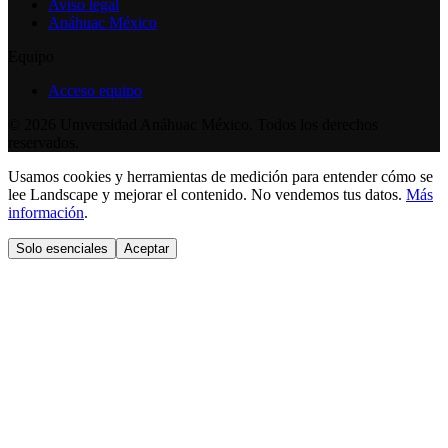
Aviso legal
Anáhuac México
Equipo
Acceso equipo
©
2026
Universidad Anáhuac México. Todos los derechos
reservados.
Usamos cookies y herramientas de medición para entender cómo se
lee Landscape y mejorar el contenido. No vendemos tus datos.
Más
información
.
Solo esenciales
Aceptar