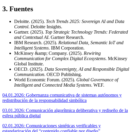
3
.
Fuentes
Deloitte. (2025).
Tech Trends 2025: Sovereign AI and Data
Control
. Deloitte Insights.
Gartner. (2025).
Top Strategic Technology Trends: Federated
and Contextual AI
. Gartner Research.
IBM Research. (2025).
Relational Data, Semantic IoT and
Intelligent Systems
. IBM Corporation.
McKinsey &amp; Company. (2025).
Rewiring
Communication for Complex Digital Ecosystems
. McKinsey
Global Institute.
OECD. (2025).
Data Sovereignty, AI and Responsible Digital
Communication
. OECD Publishing.
World Economic Forum. (2025).
Global Governance of
Intelligent and Connected Media Systems
. WEF.
04.01.2026: Gobernanza comunicativa de sistemas autónomos y
redistribución de la responsabilidad simbólica
03.01.2026: Comunicación algorítmica deliberativa y rediseño de la
esfera pública digital
02.01.2026: Comunicaciones sintéticas verificables y
estandarización del “contenido confiable por diseño”